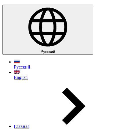
Руccкий
Руccкий
English
Главная