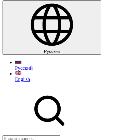
Руccкий
Руccкий
English