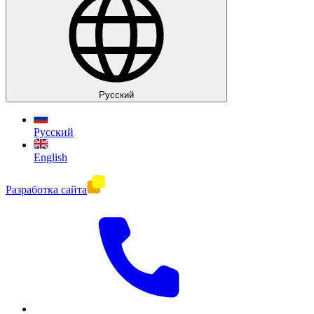
Руccкий
Руccкий
English
Разработка сайта